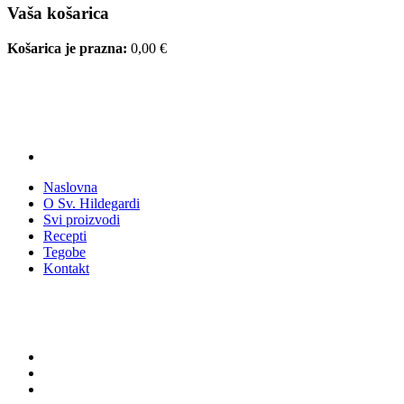
Vaša košarica
Košarica je prazna:
0,00
€
Naslovna
O Sv. Hildegardi
Svi proizvodi
Recepti
Tegobe
Kontakt
Recepti
Sve
Desert
Juha