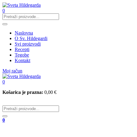
0
Naslovna
O Sv. Hildegardi
Svi proizvodi
Recepti
Tegobe
Kontakt
Moj račun
0
Košarica je prazna:
0,00
€
0