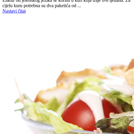
Eliksir od jelenskog jezika se koristi u kuri koja traje 6-8 tjedana. Za
cijelu kuru potrebna su dva paketića od ...
Nastavi čitat