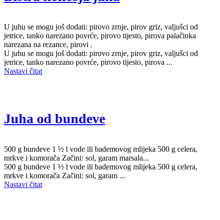
U juhu se mogu još dodati: pirovo zrnje, pirov griz, valjušci od
jetrice, tanko narezano povrće, pirovo tijesto, pirova palačinka
narezana na rezance, pirovi .
U juhu se mogu još dodati: pirovo zrnje, pirov griz, valjušci od
jetrice, tanko narezano povrće, pirovo tijesto, pirova ...
Nastavi čitat
Juha od bundeve
500 g bundeve 1 ½ l vode ili bademovog mlijeka 500 g celera,
mrkve i komorača Začini: sol, garam marsala...
500 g bundeve 1 ½ l vode ili bademovog mlijeka 500 g celera,
mrkve i komorača Začini: sol, garam ...
Nastavi čitat