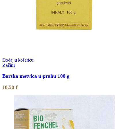
Dodaj u košaricu
Začini
Barska metvica u prahu 100 g
10,50
€