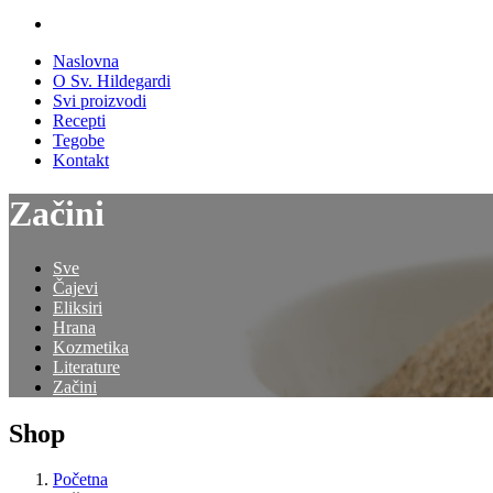
Naslovna
O Sv. Hildegardi
Svi proizvodi
Recepti
Tegobe
Kontakt
Začini
Sve
Čajevi
Eliksiri
Hrana
Kozmetika
Literature
Začini
Shop
Početna