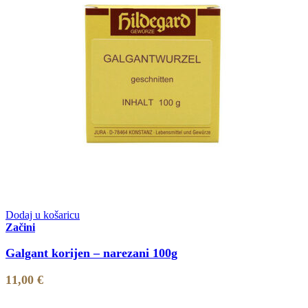
Dodaj u košaricu
Začini
Galgant korijen – narezani 100g
11,00
€