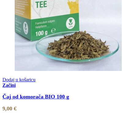
Dodaj u košaricu
Začini
Čaj od komorača BIO 100 g
9,00
€