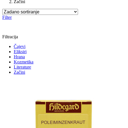
Začini
Filter
Filtracija
Čajevi
Eliksiri
Hrana
Kozmetika
Literature
Začini