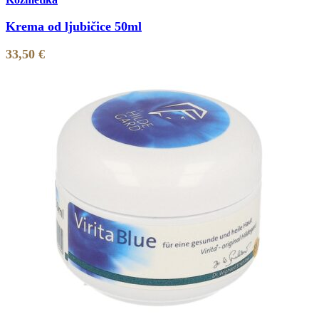
Krema od ljubičice 50ml
33,50
€