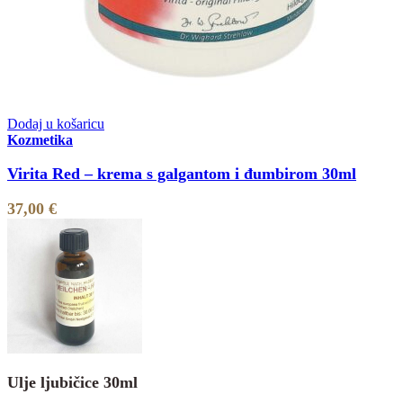
Dodaj u košaricu
Kozmetika
Virita Red – krema s galgantom i đumbirom 30ml
37,00
€
Ulje ljubičice 30ml