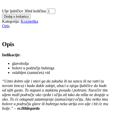
Ulje ljubičice 30ml količina
Dodaj u košaricu
Kategorija:
Kozmetika
Opis
Opis
Indikacije:
glavobolja
bolovi u području bubrega
oslabljen (zamućen) vid
“Uzmi dobro ulje i stavi ga da zakuha ili na suncu ili na vatri (u
novom loncu) i kada dakle zakipi, ubaci u njega ljubičice da bude
od njih gusto. To napuni u staklenu posudu i pohrani. Navečer tim
uljem maži područje oko vjeđa i očiju ali tako da ništa ne dospije u
oko. To će odagnati zatamnjenje (zamućenje) očiju. Ako netko ima
bolove u području glave ili bubrega neka utrlja ovo ulje i bit će mu
bolje.” –
sv.Hildegarda