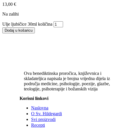
13,00
€
Na zalihi
Ulje ljubičice 30ml količina
Dodaj u košaricu
Ova benediktinska proročica, književnica i
skladateljica napisala je brojna vrijedna dijela iz
područja medicine, psihologije, poezije, glazbe,
teologije, psihoterapije i božanskih vizija
Korisni linkovi
Naslovna
O Sv. Hildegardi
Svi proizvodi
Recepti