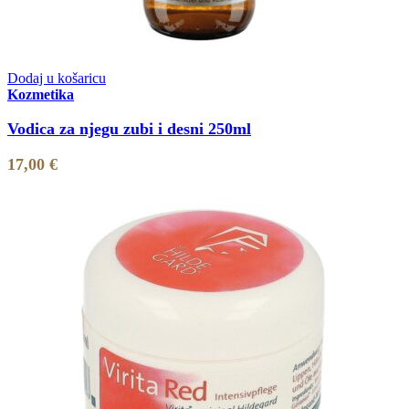
Dodaj u košaricu
Kozmetika
Vodica za njegu zubi i desni 250ml
17,00
€