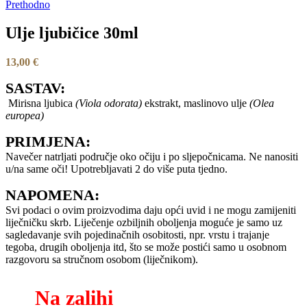
Prethodno
Ulje ljubičice 30ml
13,00
€
SASTAV:
Mirisna ljubica
(Viola odorata)
ekstrakt, maslinovo ulje
(Olea
europea)
PRIMJENA:
Navečer natrljati područje oko očiju i po sljepočnicama. Ne nanositi
u/na same oči! Upotrebljavati 2 do više puta tjedno.
NAPOMENA:
Svi podaci o ovim proizvodima daju opći uvid i ne mogu zamijeniti
liječničku skrb. Liječenje ozbiljnih oboljenja moguće je samo uz
sagledavanje svih pojedinačnih osobitosti, npr. vrstu i trajanje
tegoba, drugih oboljenja itd, što se može postići samo u osobnom
razgovoru sa stručnom osobom (liječnikom).
Na zalihi