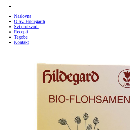
Naslovna
O Sv. Hildegardi
Svi proizvodi
Recepti
Tegobe
Kontakt