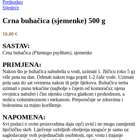
Prethodno
Sljedeće
Crna buhačica (sjemenke) 500 g
18,00
€
SASTAV:
Crna buhačica
(Plantago psyllium)
, sjemenke
PRIMJENA:
Nakon što je buhačica nabubrila u vodi, uzimati 1. žličicu (oko 5 g)
više puta na dan. Odmah nakon toga popiti 1-2 čaše vode. Uzimati
pola sata do sat vremena nakon ili prije lijekova. Buhačicu treba
uzimati s puno tekućine (najbolje s čajem od komorača); njena
ovojnica nabubri i čini stjenku crijeva glatkom i prohodnom, a
stolicu voluminoznom i mekanom. Preporučuje se zdravima i
bolesnima za trajno korištenje.
NAPOMENA:
Svi podaci o ovim proizvodima daju opći uvid i ne mogu zamijeniti
liječničku skrb. Liječenje ozbiljnih oboljenja moguće je samo uz
sagledavanje svih pojedinačnih osobitosti, npr. vrstu i trajanje