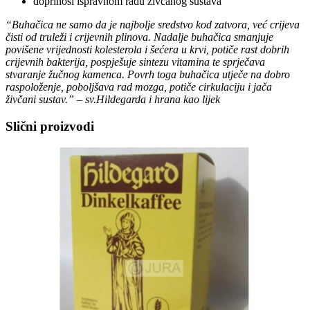
doprinosi ispravnom radu živčanog sustava
“Buhačica ne samo da je najbolje sredstvo kod zatvora, već crijeva
čisti od truleži i crijevnih plinova. Nadalje buhačica smanjuje
povišene vrijednosti kolesterola i šećera u krvi, potiče rast dobrih
crijevnih bakterija, pospješuje sintezu vitamina te sprječava
stvaranje žučnog kamenca. Povrh toga buhačica utječe na dobro
raspoloženje, poboljšava rad mozga, potiče cirkulaciju i jača
živčani sustav.” – sv.Hildegarda i hrana kao lijek
Slični proizvodi