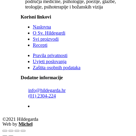
područja medicine, psihologije, poezije, glazbe,
teologije, psihoterapije i božanskih vizija
Korisni linkovi
Naslovna
O Sv. Hildegardi
Svi proizvodi
Recepti
Pravila privatnosti
Uvjeti poslovanja
Zaštita osobnih podataka
Dodatne informacije
info@hildegarda.hr
(01) 2304-224
©2021 Hildegarda
Web by
Michel