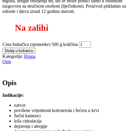
tegoba, drugih oboljenja itd, što se može postići samo u osobnom
razgovoru sa stručnom osobom (liječnikom). Proizvod prikladan za
odrasle i djecu iznad 12 godina starosti.
Na zalihi
Crna buhačica (sjemenke) 500 g količina
Dodaj u košaricu
Kategorija:
Hrana
Opis
Opis
Indikacije:
zatvor
povišene vrijednosti kolesterola i šećera u krvi
žučni kamenci
loša cirkulacija
depresija i alergije