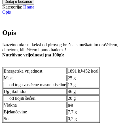
Dodaj u košaricu
Kategorija:
Hrana
Opis
Opis
Izuzetno ukusni keksi od pirovog brašna s muškatnim oraščićem,
cimetom, klinčićem i puno badema!
Nutritivne vrijednosti (na 100g):
Energetska vrijednost
1891 kJ/452 kcal
Masti
25 g
od toga zasićene masne kiseline
13 g
Ugljikohidrati
46 g
od kojih šećeri
20 g
Vlakna
n/a
Bjelančevine
7,7 g
Sol
0,2 g