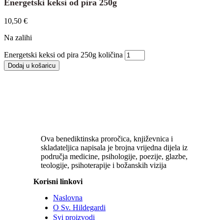
Energetski keksi od pira 250g
10,50
€
Na zalihi
Energetski keksi od pira 250g količina
Dodaj u košaricu
Ova benediktinska proročica, književnica i
skladateljica napisala je brojna vrijedna dijela iz
područja medicine, psihologije, poezije, glazbe,
teologije, psihoterapije i božanskih vizija
Korisni linkovi
Naslovna
O Sv. Hildegardi
Svi proizvodi