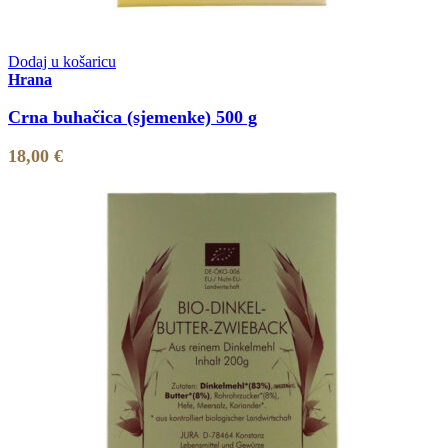
Dodaj u košaricu
Hrana
Crna buhačica (sjemenke) 500 g
18,00
€