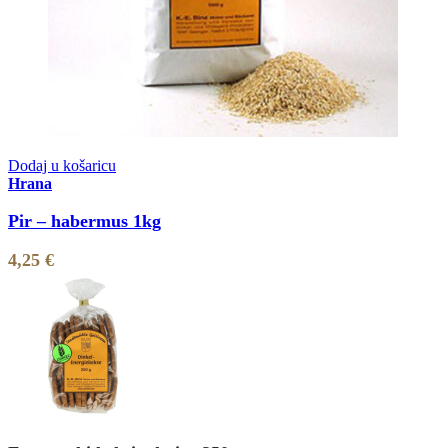
Dodaj u košaricu
Hrana
Pir – habermus 1kg
4,25
€