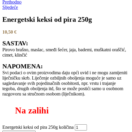
Prethodno
Sljedeće
Energetski keksi od pira 250g
10,50
€
SASTAV:
Pirovo brašno, maslac, smeđi šećer, jaja, bademi, muškatni oraščić,
cimet, klinčić
NAPOMENA:
Svi podaci o ovim proizvodima daju opći uvid i ne mogu zamijeniti
liječničku skrb. Liječenje ozbiljnih oboljenja moguće je samo uz
sagledavanje svih pojedinačnih osobitosti, npr. vrstu i trajanje
tegoba, drugih oboljenja itd, što se može postići samo u osobnom
razgovoru sa stručnom osobom (liječnikom).
Na zalihi
Energetski keksi od pira 250g količina